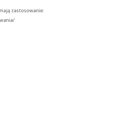
h mają zastosowanie:
owania/