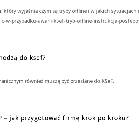
 który wyjaśnia czym są tryby offline i w jakich sytuacjac
ic-w-przypadku-awarii-ksef-tryb-offline-instrukcja-postep
chodzą do ksef?
ranicznym również muszą być przesłane do KSeF.
 – jak przygotować firmę krok po kroku?