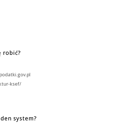
ę robić?
podatki.gov.pl
ktur-ksef/
jeden system?