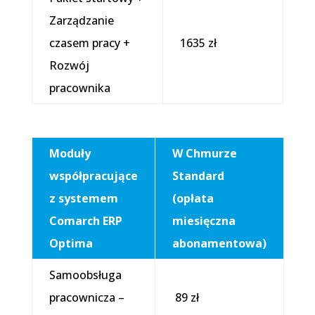
Zarządzanie
czasem pracy +
1635 zł
Rozwój
pracownika
Moduły
W Chmurze
współpracujące
Standard
z systemem
(opłata
Comarch ERP
miesięczna
Optima
abonamentowa)
Samoobsługa
pracownicza –
89 zł