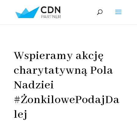
Wspieramy akcję
charytatywną Pola
Nadziei
#ŻonkilowePodajDa
lej